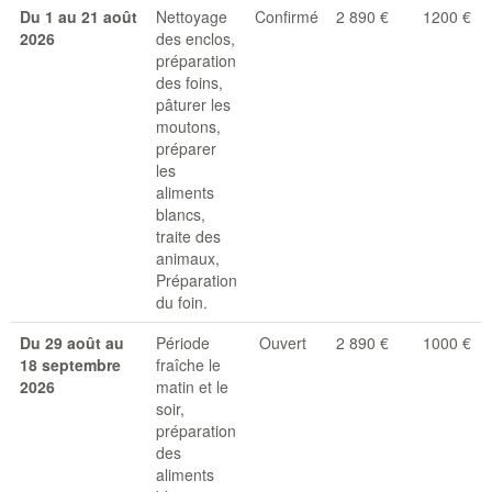
Du 1 au 21 août
Nettoyage
Confirmé
2 890 €
1200 €
2026
des enclos,
préparation
des foins,
pâturer les
moutons,
préparer
les
aliments
blancs,
traite des
animaux,
Préparation
du foin.
Du 29 août au
Période
Ouvert
2 890 €
1000 €
18 septembre
fraîche le
2026
matin et le
soir,
préparation
des
aliments