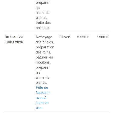
préparer
les
aliments
blancs,
traite des
animaux
Du 9 au 29
Nettoyage
Ouvert
3 230 €
1200 €
juillet 2026
des enclos,
préparation
des foins,
pâturer les
moutons,
préparer
les
aliments
blancs,
Fête de
Naadam
avec 2
jours en
plus
.