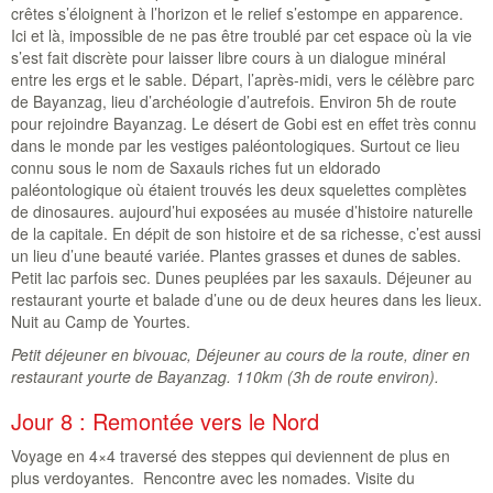
crêtes s’éloignent à l’horizon et le relief s’estompe en apparence.
Ici et là, impossible de ne pas être troublé par cet espace où la vie
s’est fait discrète pour laisser libre cours à un dialogue minéral
entre les ergs et le sable. Départ, l’après-midi, vers le célèbre parc
de Bayanzag, lieu d’archéologie d’autrefois. Environ 5h de route
pour rejoindre Bayanzag. Le désert de Gobi est en effet très connu
dans le monde par les vestiges paléontologiques. Surtout ce lieu
connu sous le nom de Saxauls riches fut un eldorado
paléontologique où étaient trouvés les deux squelettes complètes
de dinosaures. aujourd’hui exposées au musée d’histoire naturelle
de la capitale. En dépit de son histoire et de sa richesse, c’est aussi
un lieu d’une beauté variée. Plantes grasses et dunes de sables.
Petit lac parfois sec. Dunes peuplées par les saxauls. Déjeuner au
restaurant yourte et balade d’une ou de deux heures dans les lieux.
Nuit au Camp de Yourtes.
Petit déjeuner en bivouac, Déjeuner au cours de la route, diner en
restaurant yourte de Bayanzag. 110km (3h de route environ).
Jour 8 : Remontée vers le Nord
Voyage en 4×4 traversé des steppes qui deviennent de plus en
plus verdoyantes. Rencontre avec les nomades. Visite du