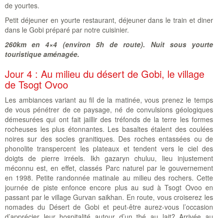
de yourtes.
Petit déjeuner en yourte restaurant, déjeuner dans le train et diner
dans le Gobi préparé par notre cuisinier.
260km en 4×4 (environ 5h de route). Nuit sous yourte
touristique aménagée.
Jour 4 : Au milieu du désert de Gobi, le village
de Tsogt Ovoo
Les ambiances variant au fil de la matinée, vous prenez le temps
de vous pénétrer de ce paysage, né de convulsions géologiques
démesurées qui ont fait jaillir des tréfonds de la terre les formes
rocheuses les plus étonnantes. Les basaltes étalent des coulées
noires sur des socles granitiques. Des roches entassées ou de
phonolite transpercent les plateaux et tendent vers le ciel des
doigts de pierre irréels. Ikh gazaryn chuluu, lieu injustement
méconnu est, en effet, classés Parc naturel par le gouvernement
en 1998. Petite randonnée matinale au milieu des rochers. Cette
journée de piste enfonce encore plus au sud à Tsogt Ovoo en
passant par le village Gurvan saikhan. En route, vous croiserez les
nomades du Désert de Gobi et peut-être aurez-vous l’occasion
d’apprécier leur hospitalité autour d’un thé au lait? Arrivée au