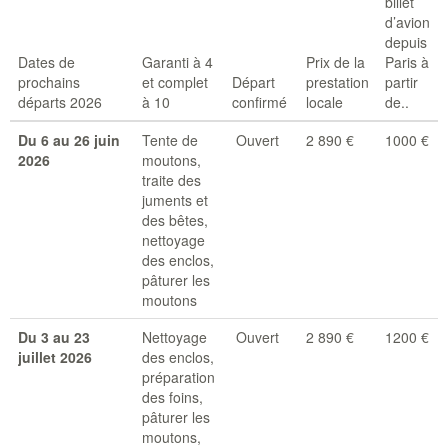
billet
d’avion
depuis
Dates de
Garanti à 4
Prix de la
Paris à
prochains
et complet
Départ
prestation
partir
départs 2026
à 10
confirmé
locale
de..
Du 6 au 26 juin
Tente de
Ouvert
2 890 €
1000 €
2026
moutons,
traite des
juments et
des bêtes,
nettoyage
des enclos,
pâturer les
moutons
Du 3 au 23
Nettoyage
Ouvert
2 890 €
1200 €
juillet 2026
des enclos,
préparation
des foins,
pâturer les
moutons,