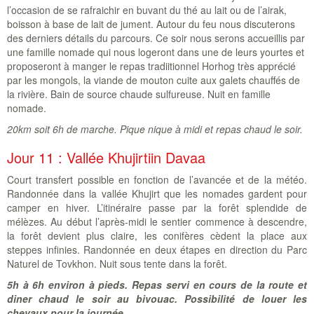
l’occasion de se rafraichir en buvant du thé au lait ou de l’airak,
boisson à base de lait de jument. Autour du feu nous discuterons
des derniers détails du parcours. Ce soir nous serons accueillis par
une famille nomade qui nous logeront dans une de leurs yourtes et
proposeront à manger le repas tradiitionnel Horhog très apprécié
par les mongols, la viande de mouton cuite aux galets chauffés de
la rivière. Bain de source chaude sulfureuse. Nuit en famille
nomade.
20km soit 6h de marche. Pique nique à midi et repas chaud le soir.
Jour 11 : Vallée Khujirtiin Davaa
Court transfert possible en fonction de l’avancée et de la météo.
Randonnée dans la vallée Khujirt que les nomades gardent pour
camper en hiver. L’itinéraire passe par la forêt splendide de
mélèzes. Au début l’après-midi le sentier commence à descendre,
la forêt devient plus claire, les conifères cèdent la place aux
steppes infinies. Randonnée en deux étapes en direction du Parc
Naturel de Tovkhon. Nuit sous tente dans la forêt.
5h à 6h environ à pieds. Repas servi en cours de la route et
diner chaud le soir au bivouac. Possibilité de louer les
chevaux pour la journée
.