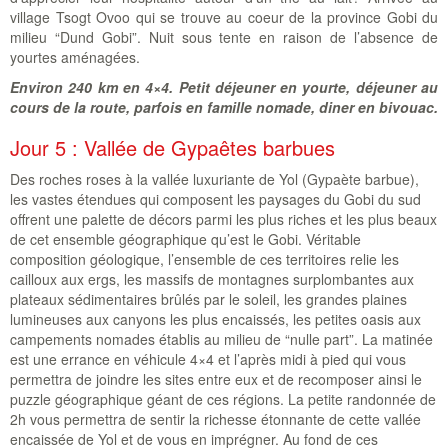
village Tsogt Ovoo qui se trouve au coeur de la province Gobi du
milieu “Dund Gobi”. Nuit sous tente en raison de l’absence de
yourtes aménagées.
Environ 240 km en 4×4. Petit déjeuner en yourte, déjeuner au
cours de la route, parfois en famille nomade, diner en bivouac.
Jour 5 : Vallée de Gypaêtes barbues
Des roches roses à la vallée luxuriante de Yol (Gypaète barbue),
les vastes étendues qui composent les paysages du Gobi du sud
offrent une palette de décors parmi les plus riches et les plus beaux
de cet ensemble géographique qu’est le Gobi. Véritable
composition géologique, l’ensemble de ces territoires relie les
cailloux aux ergs, les massifs de montagnes surplombantes aux
plateaux sédimentaires brûlés par le soleil, les grandes plaines
lumineuses aux canyons les plus encaissés, les petites oasis aux
campements nomades établis au milieu de “nulle part”. La matinée
est une errance en véhicule 4×4 et l’après midi à pied qui vous
permettra de joindre les sites entre eux et de recomposer ainsi le
puzzle géographique géant de ces régions. La petite randonnée de
2h vous permettra de sentir la richesse étonnante de cette vallée
encaissée de Yol et de vous en imprégner. Au fond de ces