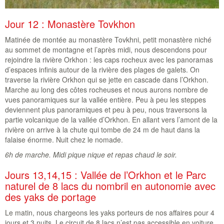
Jour 12 : Monastère Tovkhon
Matinée de montée au monastère Tovkhni, petit monastère niché
au sommet de montagne et l’après midi, nous descendons pour
rejoindre la rivière Orkhon : les caps rocheux avec les panoramas
d’espaces infinis autour de la rivière des plages de galets. On
traverse la rivière Orkhon qui se jette en cascade dans l’Orkhon.
Marche au long des côtes rocheuses et nous aurons nombre de
vues panoramiques sur la vallée entière. Peu à peu les steppes
deviennent plus panoramiques et peu à peu, nous traversons la
partie volcanique de la vallée d’Orkhon. En allant vers l’amont de la
rivière on arrive à la chute qui tombe de 24 m de haut dans la
falaise énorme. Nuit chez le nomade.
6h de marche. Midi pique nique et repas chaud le soir.
Jours 13,14,15 : Vallée de l’Orkhon et le Parc
naturel de 8 lacs du nombril en autonomie avec
des yaks de portage
Le matin, nous chargeons les yaks porteurs de nos affaires pour 4
jours et 3 nuits. Le circuit de 8 lacs n’est pas accessible en voiture,