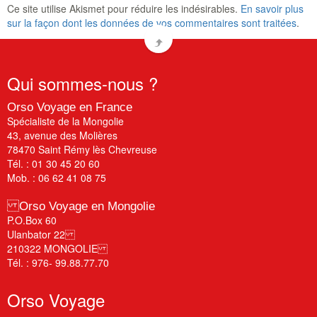
Ce site utilise Akismet pour réduire les indésirables.
En savoir plus
sur la façon dont les données de vos commentaires sont traitées
.
Qui
sommes-nous ?
Orso Voyage en France
Spécialiste de la Mongolie
43, avenue des Molières
78470 Saint Rémy lès Chevreuse
Tél. : 01 30 45 20 60
Mob. : 06 62 41 08 75
Orso Voyage en Mongolie
P.O.Box 60
Ulanbator 22
210322 MONGOLIE
Tél. : 976- 99.88.77.70
Orso
Voyage