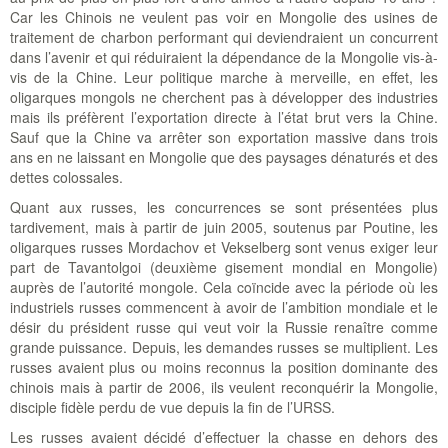
Car les Chinois ne veulent pas voir en Mongolie des usines de
traitement de charbon performant qui deviendraient un concurrent
dans l’avenir et qui réduiraient la dépendance de la Mongolie vis-à-
vis de la Chine. Leur politique marche à merveille, en effet, les
oligarques mongols ne cherchent pas à développer des industries
mais ils préfèrent l’exportation directe à l’état brut vers la Chine.
Sauf que la Chine va arrêter son exportation massive dans trois
ans en ne laissant en Mongolie que des paysages dénaturés et des
dettes colossales.
Quant aux russes, les concurrences se sont présentées plus
tardivement, mais à partir de juin 2005, soutenus par Poutine, les
oligarques russes Mordachov et Vekselberg sont venus exiger leur
part de Tavantolgoi (deuxième gisement mondial en Mongolie)
auprès de l’autorité mongole. Cela coïncide avec la période où les
industriels russes commencent à avoir de l’ambition mondiale et le
désir du président russe qui veut voir la Russie renaître comme
grande puissance. Depuis, les demandes russes se multiplient. Les
russes avaient plus ou moins reconnus la position dominante des
chinois mais à partir de 2006, ils veulent reconquérir la Mongolie,
disciple fidèle perdu de vue depuis la fin de l’URSS.
Les russes avaient décidé d’effectuer la chasse en dehors des