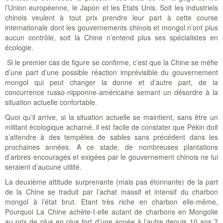
l’Union européenne, le Japon et les Etats Unis. Soit les industriels
chinois veulent à tout prix prendre leur part à cette course
internationale dont les gouvernements chinois et mongol n’ont plus
aucun contrôle, soit la Chine n’entend plus ses spécialistes en
écologie.
Si le premier cas de figure se confirme, c’est que la Chine se méfie
d’une part d’une possible réaction imprévisible du gouvernement
mongol qui peut changer la donne et d’autre part, de la
concurrence russo-nipponne-américaine semant un désordre à la
situation actuelle confortable.
Quoi qu’il arrive, si la situation actuelle se maintient, sans être un
militant écologique acharné, il est facile de constater que Pékin doit
s’attendre à des tempêtes de sables sans précédent dans les
prochaines années. A ce stade, de nombreuses plantations
d’arbres encouragés et exigées par le gouvernement chinois ne lui
seraient d’aucune utilité.
La deuxième attitude surprenante (mais pas étonnante) de la part
de la Chine se traduit par l’achat massif et intensif du charbon
mongol à l’état brut. Etant très riche en charbon elle-même,
Pourquoi La Chine achète-t-elle autant de charbons en Mongolie
au prix de plus en plus fort d’une année à l’autre depuis 10 ans ?