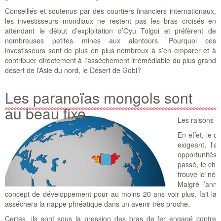
Conseillés et soutenus par des courtiers financiers internationaux,
les investisseurs mondiaux ne restent pas les bras croisés en
attendant le début d’exploitation d’Oyu Tolgoi et préfèrent de
nombreuses petites mines aux alentours. Pourquoi ces
investisseurs sont de plus en plus nombreux à s’en emparer et à
contribuer directement à l’asséchement irrémédiable du plus grand
désert de l’Asie du nord, le Désert de Gobi?
Les paranoïas mongols sont
au beau fixe.
Les raisons son
En effet, le 
exigeant, l’
opportunités
passé, le cha
trouve ici né
Malgré l’anno
concept de développement pour au moins 20 ans voir plus, fait la so
asséchera la nappe phréatique dans un avenir très proche.
Certes, ils sont sous la pression des bras de fer engagé contre