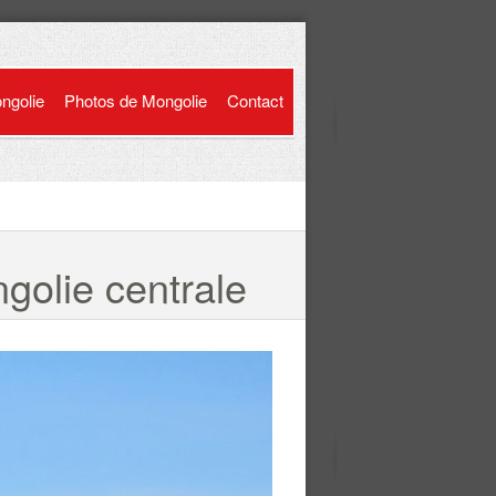
ongolie
Photos de Mongolie
Contact
golie centrale