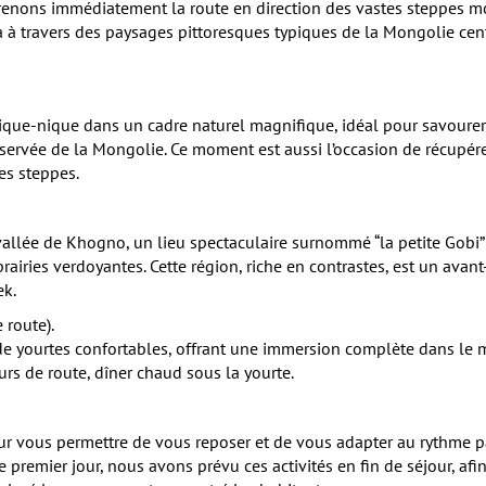
 prenons immédiatement la route en direction des vastes steppes m
 à travers des paysages pittoresques typiques de la Mongolie cent
que-nique dans un cadre naturel magnifique, idéal pour savourer 
éservée de la Mongolie. Ce moment est aussi l’occasion de récupér
es steppes.
a vallée de Khogno, un lieu spectaculaire surnommé “la petite Gob
airies verdoyantes. Cette région, riche en contrastes, est un avan
ek.
 route).
 yourtes confortables, offrant une immersion complète dans le 
rs de route, dîner chaud sous la yourte.
ur vous permettre de vous reposer et de vous adapter au rythme pa
 le premier jour, nous avons prévu ces activités en fin de séjour, a