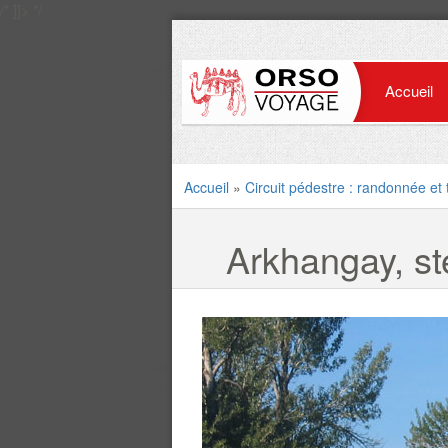
/* ]]> */
Accueil
Accueil
»
Circuit pédestre : randonnée et 
Arkhangay, st