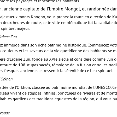
xploré les paysages et rencontré les habitants.
, ancienne capitale de l’Empire Mongol, et randonnée dans
majestueux monts Khogno, vous prenez la route en direction de K
on deux heures de route, cette ville emblématique fut la capitale
 spirituel majeur.
Erdene Zuu
erez immergé dans son riche patrimoine historique. Commencez vo
es couleurs et les saveurs de la vie quotidienne des habitants se
ère d’Erdene Zuu, fondé au XVIe siècle et considéré comme l’un de
touré de 108 stupas sacrés, témoigne de la fusion entre les trad
 fresques anciennes et ressentir la sérénité de ce lieu spirituel.
l’Orkhon
vallée de l’Orkhon, classée au patrimoine mondial de l’UNESCO. Ce
eau vivant de steppes infinies, ponctuées de rivières et de monta
itables gardiens des traditions équestres de la région, qui vous p
ivouac