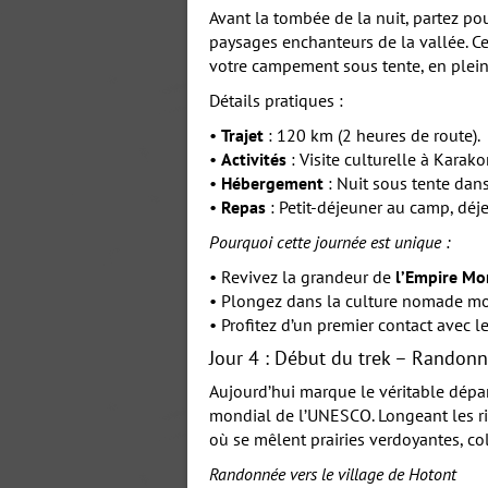
Avant la tombée de la nuit, partez po
paysages enchanteurs de la vallée. Ce
votre campement sous tente, en plein
Détails pratiques :
•
Trajet
: 120 km (2 heures de route).
•
Activités
: Visite culturelle à Karak
•
Hébergement
: Nuit sous tente dans
•
Repas
: Petit-déjeuner au camp, déj
Pourquoi cette journée est unique :
• Revivez la grandeur de
l’Empire Mo
• Plongez dans la culture nomade mon
• Profitez d’un premier contact avec 
Jour 4 : Début du trek – Randonn
Aujourd’hui marque le véritable dépar
mondial de l’UNESCO. Longeant les r
où se mêlent prairies verdoyantes, col
Randonnée vers le village de Hotont