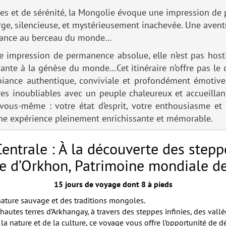
tes et de sérénité, la Mongolie évoque une impression d
erge, silencieuse, et mystérieusement inachevée. Une aven
ssance au berceau du monde…
mpression de permanence absolue, elle n’est pas hostile
iante à la génèse du monde…Cet itinéraire n’offre pas le 
iance authentique, conviviale et profondément émotive
tres inoubliables avec un peuple chaleureux et accueillan
vous-même : votre état d’esprit, votre enthousiasme et 
 une expérience pleinement enrichissante et mémorable.
entrale : À la découverte des ste
ée d’Orkhon, Patrimoine mondiale 
15 jours de voyage dont 8 à pieds
ature sauvage et des traditions mongoles.
hautes terres d’Arkhangay, à travers des steppes infinies, des val
a nature et de la culture, ce voyage vous offre l’opportunité de 