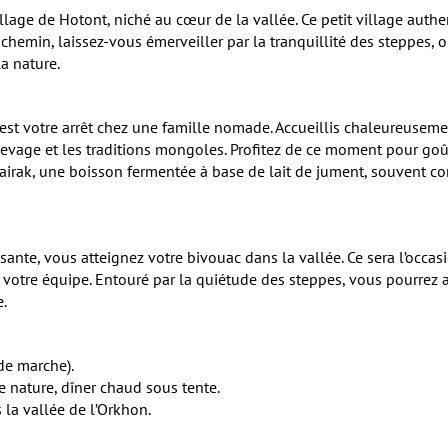
llage de Hotont, niché au cœur de la vallée. Ce petit village authe
hemin, laissez-vous émerveiller par la tranquillité des steppes, o
a nature.
est votre arrêt chez une famille nomade. Accueillis chaleureuseme
levage et les traditions mongoles. Profitez de ce moment pour goût
’airak, une boisson fermentée à base de lait de jument, souvent
ante, vous atteignez votre bivouac dans la vallée. Ce sera l’occa
votre équipe. Entouré par la quiétude des steppes, vous pourrez a
e.
de marche).
e nature, dîner chaud sous tente.
 la vallée de l’Orkhon.