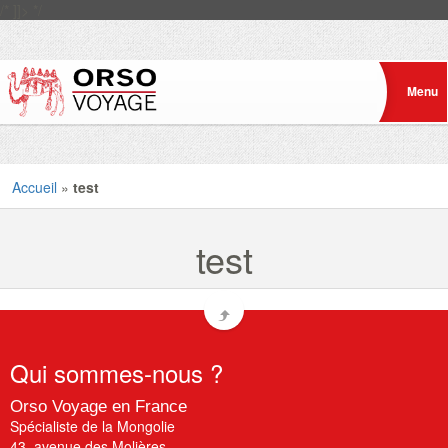
/* ]]> */
Accueil
»
test
test
Qui
sommes-nous ?
Orso Voyage en France
Spécialiste de la Mongolie
43, avenue des Molières