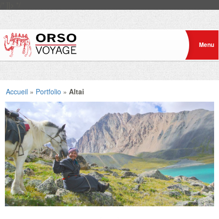
/* ]]> */
Accueil
»
Portfolio
»
Altai