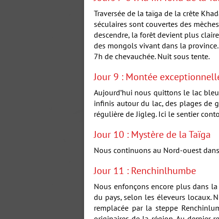
Traversée de la taïga de la crête Khad
séculaires sont couvertes des mèches 
descendre, la forêt devient plus clair
des mongols vivant dans la province. 
7h de chevauchée. Nuit sous tente.
Jour 9 : Montée exceptionnell
Aujourd’hui nous quittons le lac ble
infinis autour du lac, des plages de g
régulière de Jigleg. Ici le sentier co
Jour 10 : Mystère de la Taïga
Nous continuons au Nord-ouest dans l
Jour 11 : Renchinlhumbe
Nous enfonçons encore plus dans la p
du pays, selon les éleveurs locaux. N
remplacée par la steppe Renchinlu
originaires de la région. Au dernier