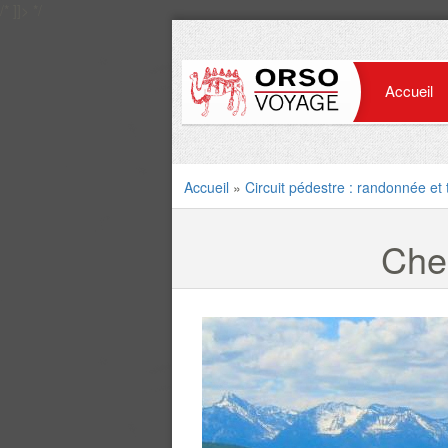
/* ]]> */
Accueil
Accueil
»
Circuit pédestre : randonnée et 
Che