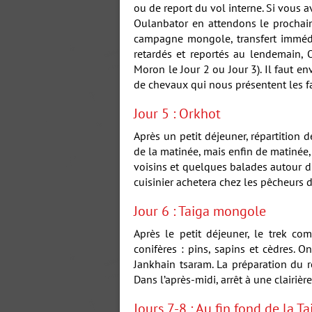
ou de report du vol interne. Si vous a
Oulanbator en attendons le prochain 
campagne mongole, transfert immédiat
retardés et reportés au lendemain,
Moron le Jour 2 ou Jour 3). Il faut e
de chevaux qui nous présentent les fa
Jour 5 : Orkhot
Après un petit déjeuner, répartition
de la matinée, mais enfin de matinée, 
voisins et quelques balades autour du 
cuisinier achetera chez les pêcheurs 
Jour 6 : Taiga mongole
Après le petit déjeuner, le trek c
conifères : pins, sapins et cèdres. 
Jankhain tsaram. La préparation du r
Dans l’après-midi, arrêt à une clairièr
Jours 7-8 : Au fin fond de la Ta