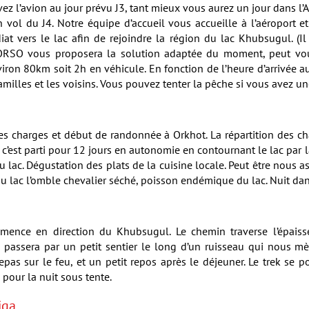
vez l’avion au jour prévu J3, tant mieux vous aurez un jour dans l’
vol du J4. Notre équipe d’accueil vous accueille à l’aéroport e
 vers le lac afin de rejoindre la région du lac Khubsugul. (Il 
 ORSO vous proposera la solution adaptée du moment, peut vo
nviron 80km soit 2h en véhicule. En fonction de l’heure d’arrivée a
milles et les voisins. Vous pouvez tenter la pêche si vous avez un
 des charges et début de randonnée à Orkhot. La répartition des 
c’est parti pour 12 jours en autonomie en contournant le lac par la
lac. Dégustation des plats de la cuisine locale. Peut être nous as
du lac l’omble chevalier séché, poisson endémique du lac. Nuit da
ommence en direction du Khubsugul. Le chemin traverse l’épais
On passera par un petit sentier le long d’un ruisseau qui nous 
epas sur le feu, et un petit repos après le déjeuner. Le trek se 
e pour la nuit sous tente.
iga