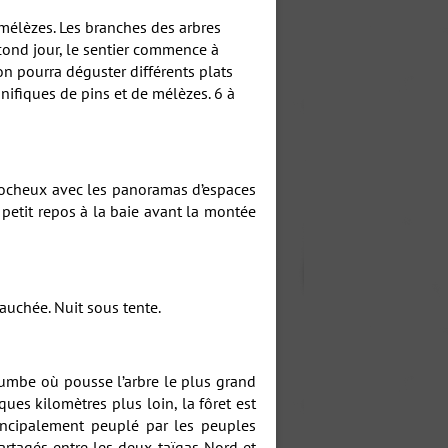
e mélèzes. Les branches des arbres
econd jour, le sentier commence à
 on pourra déguster différents plats
nifiques de pins et de mélèzes. 6 à
 rocheux avec les panoramas d’espaces
n petit repos à la baie avant la montée
auchée. Nuit sous tente.
umbe où pousse l’arbre le plus grand
ues kilomètres plus loin, la fôret est
ncipalement peuplé par les peuples
artagés entre les deux taïgas Nord et