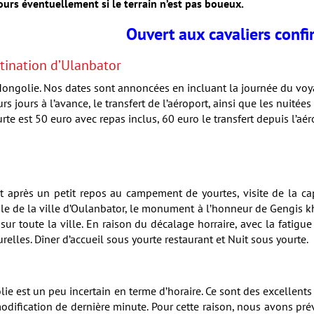
jours éventuellement si le terrain n’est pas boueux.
Ouvert aux cavaliers conf
stination d’Ulanbator
 Mongolie. Nos dates sont annoncées en incluant la journée du voy
rs jours à l’avance, le transfert de l’aéroport, ainsi que les nuité
te est 50 euro avec repas inclus, 60 euro le transfert depuis l’aér
t après un petit repos au campement de yourtes, visite de la ca
ale de la ville d’Oulanbator, le monument à l’honneur de Gengis kha
r toute la ville. En raison du décalage horraire, avec la fatigue
relles. Dîner d’accueil sous yourte restaurant et Nuit sous yourte.
ie est un peu incertain en terme d’horaire. Ce sont des excellents
 modification de dernière minute. Pour cette raison, nous avons pré