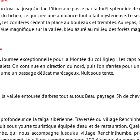
an kyasaa jusqu’au lac. L’itinéraire passe par la forêt splendide d
du lichen, ce qui créé une ambiance tout à fait mystérieuse. Le s
e, les conifères cèdent la place au bouleaux et trembles. Au repas,
Vue magnifique sur la vallée, bleu azuré au milieu des forêts mag
e
u. Journée exceptionnelle pour la Montée du col Jigleg : les caps
alets. On continue en direction du nord, puis l’on s’arrête pour u
ntourne un passage délicat marécageux. Nuit sous tente.
a vallée entourée d’arbres tout autour. Beau paysage. 5h de chev
rofondeur de la taïga sibérienne. Traversée du village Renchinh
uit sous yourte touristique équipée d’eau et de restauration. Quelq
mbe, qui nous accompagne jusqu’au village Renchinlhumbe, pri
 recensement, le village compte environs 300 éleveurs de renne p