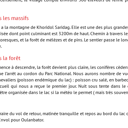
 les massifs
e a la montagne de Khoridol Saridag. Elle est une des plus gran
oisée dont point culminant est 3200m de haut. Chemin à travers les
toresques, et la forêt de mélèzes et de pins. Le sentier passe le lo
.
 la forêt
nce à descendre, la forêt devient plus claire, les conifères cèden
ue l’arrêt au cordon du Parc National. Nous aurons nombre de vu
chevaliers (poisson endémique du lac) : poisson cru salé, en barb
cueil qui nous a reçue le premier jour. Nuit sous tente dans 
e organisée dans le lac si la météo le permet ( mais très souvent
oraire du vol de retour, matinée tranquille et repos au bord du lac
 Envol pour Oulanbator.